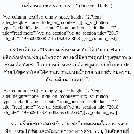
เครื่องหมายการค้า “ดร.เจ” (Doctor J Herbal)
[/vc_column_text][vc_empty_space height=”2.7rem”
alter_height=”none” hide_on_mobile=””][trx_sc_button
type=”default” align=”center” icon_position=”left” link=”#”
title=”read more”][/vc_tta_section][vc_tta_section title=”2017″
tab_id=”1497609288857-1514a91e-8fe3″][vc_column_text]
บริษัท เอ็ม.เจ 2015 อินเตอร์เทรด จำกัด ได้วิจัยและพัฒนา
ผลิตภัณฑ์กาแฟสมุนไพรตรา ดร.เจ ที่มีสรรพคุณบำรุงสุขภาพ 6
ชนิด คือ ถั่งเช่า โสมเกาหลี เห็ดหลินจือ พลูคาว เก๋ากี้ และแปะ
ก๊วย ใช้ซูคราโลสให้ความหวานแทนน้ำตาล รสชาติหอมหวาน
มัน เหมือนกาแฟปกติ
[/vc_column_text][vc_empty_space height=”2.7rem”
alter_height=”none” hide_on_mobile=””][trx_sc_button
type=”default” align=”center” icon_position=”left” link=”#”
title=”read more”][/vc_tta_section][vc_tta_section title=”2018″
tab_id=”1497609310645-d8a5ecc6-22e6″][vc_column_text]
“ดร.เจ ดริ๊งค์เชค รสมะพร้าว” ผงชงดื่มทดแทนมื้ออาหารจาก
พืช 100% ได้วิจัยและพัฒนาสารอาหารครบ 5 หมู่ ในสัดส่วนที่