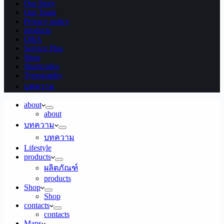
Our Story
Our Team
Privacy policy
products
Q&A
Service Plus
Shop
Shortcodes
Typography
บทความ
about
about
บทความ
บทความ
Lifestyle
products
ผลิตภัณฑ์
products
Shop
Shop
contacts
contacts
Maps