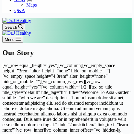
Maps
Q&A
Search
Menu
Our Story
[vc_row equal_height=”yes”][vc_column][vc_empty_space
height=”3rem” alter_height=”none” hide_on_mobile=””]
[vc_empty_space height=”4.8rem” alter_height=”none”
hide_on_mobile=””][/vc_column][/vc_row][vc_row
equal_height=”yes”][vc_column width=”1/2″][trx_sc_title
title_style=”default” title_tag=”h4″ title=”Welcome To Asia Garden”
subtitle=”who we are” description=”Lorem ipsum dolor sit amet,
consectetur adipisicing elit, sed do eiusmod tempor incididunt ut
labore et dolore magna aliqua. Ut enim ad minim veniam, quis
nostrud exercitation ullamco laboris nisi ut aliquip ex ea commodo
consequat. Duis aute irure dolor in reprehenderit in voluptate velit
esse cillum dolore eu fugiat.” link=”/our-kitchen/” link_text=”learn
more”][vc_row_inner][vc_column_inner offset=”vc_hidden-lg