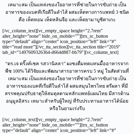
เหมาะสม เป็นแหล่งของใยอาหารที่ช่วยในการขับถ่าย เป็น
อาหารของแบคทีเรียดีในลำไส้ ผสมเห็ดทางการแพทย์ 3 ชนิด
คือ เห็ดหอม เห็ดหลินจือ และเห็ดยามาบูชิตาเกะ
[/vc_column_text][vc_empty_space height=”2.7rem”
alter_height=”none” hide_on_mobile=””][trx_sc_button
type=”default” align=”center” icon_position=”left” link=”#”
title=”read more”][/vc_tta_section][vc_tta_section title=”2019″
tab_id=”1497609326364-d664d887-bb79″][vc_column_text]
“ดร.เจ ดริ๊งค์เชค รสวานิลลา” ผงชงดื่มทดแทนมื้ออาหารจาก
พืช 100% ได้วิจัยและพัฒนาสารอาหารครบ 5 หมู่ ในสัดส่วนที่
เหมาะสม เป็นแหล่งของใยอาหารที่ช่วยในการขับถ่าย เป็น
อาหารของแบคทีเรียดีในลำไส้ ผสมสมุนไพรไทย ตรีผลา ที่มี
สรรพคุณปรับธาตุให้สมดุลตามหลักแพทย์แผนไทย มีสารต้าน
อนุมูลอิสระ เหมาะสำหรับผู้ใหญ่ ที่รับประทานอาหารได้น้อย
หรือในยามเร่งรีบ
[/vc_column_text][vc_empty_space height=”2.7rem”
alter_height=”none” hide_on_mobile=””][trx_sc_button
type=”default” align=”center” icon_position=”left” link=”#”