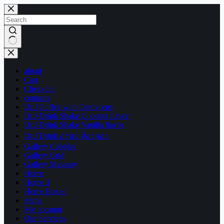
Skip
to
content
No
results
about
Cart
Checkout
contacts
Dr.J Coffee with Cordyceps
Dr.J Drink Shake Coconut flavor
Dr.J Drink Shake Vanilla flavor
Dr.J Drink อร่อย ต้องลอง
Gallery Cobbles
Gallery Grid
Gallery Masonry
Home
Home 3
Home Boxed
Maps
My account
Our Services