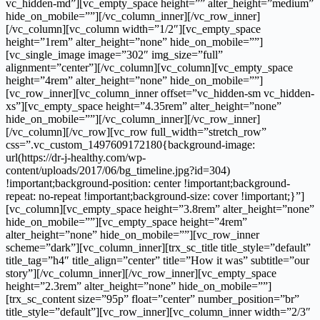
vc_hidden-md”][vc_empty_space height=”” alter_height=”medium”
hide_on_mobile=””][/vc_column_inner][/vc_row_inner]
[/vc_column][vc_column width=”1/2″][vc_empty_space
height=”1rem” alter_height=”none” hide_on_mobile=””]
[vc_single_image image=”302″ img_size=”full”
alignment=”center”][/vc_column][vc_column][vc_empty_space
height=”4rem” alter_height=”none” hide_on_mobile=””]
[vc_row_inner][vc_column_inner offset=”vc_hidden-sm vc_hidden-
xs”][vc_empty_space height=”4.35rem” alter_height=”none”
hide_on_mobile=””][/vc_column_inner][/vc_row_inner]
[/vc_column][/vc_row][vc_row full_width=”stretch_row”
css=”.vc_custom_1497609172180{background-image:
url(https://dr-j-healthy.com/wp-
content/uploads/2017/06/bg_timeline.jpg?id=304)
!important;background-position: center !important;background-
repeat: no-repeat !important;background-size: cover !important;}”]
[vc_column][vc_empty_space height=”3.8rem” alter_height=”none”
hide_on_mobile=””][vc_empty_space height=”4rem”
alter_height=”none” hide_on_mobile=””][vc_row_inner
scheme=”dark”][vc_column_inner][trx_sc_title title_style=”default”
title_tag=”h4″ title_align=”center” title=”How it was” subtitle=”our
story”][/vc_column_inner][/vc_row_inner][vc_empty_space
height=”2.3rem” alter_height=”none” hide_on_mobile=””]
[trx_sc_content size=”95p” float=”center” number_position=”br”
title_style=”default”][vc_row_inner][vc_column_inner width=”2/3″