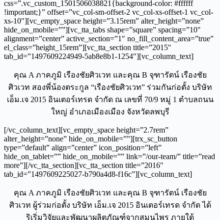
css=”.vc_custom_1501506038821{background-color: #ffffff
!important;}” offset=”vc_col-sm-offset-2 vc_col-xs-offset-1 vc_col-
xs-10″][vc_empty_space height=”3.15rem” alter_height=”none”
hide_on_mobile=””][vc_tta_tabs shape=”square” spacing=”10″
alignment=”center” active_section=”1″ no_fill_content_area=”true”
el_class=”height_15rem”][vc_tta_section title=”2015″
tab_id=”1497609224949-5ab8e8b1-1254″][vc_column_text]
คุณ A ภาคภูมิ เรืองชัยศิวเวท และคุณ B จุฑารัตน์ เรืองชัย
ศิวเวท สองพี่น้องตระกูล “เรืองชัยศิวเวท” ร่วมกันก่อตั้ง บริษัท
เอ็ม.เจ 2015 อินเตอร์เทรด จำกัด ณ เลขที่ 70/9 หมู่ 1 ตำบลถนน
ใหญ่ อำเภอเมืองเมือง จังหวัดลพบุรี
[/vc_column_text][vc_empty_space height=”2.7rem”
alter_height=”none” hide_on_mobile=””][trx_sc_button
type=”default” align=”center” icon_position=”left”
hide_on_tablet=”” hide_on_mobile=”” link=”/our-team/” title=”read
more”][/vc_tta_section][vc_tta_section title=”2016″
tab_id=”1497609225027-b790a4d8-f16c”][vc_column_text]
คุณ A ภาคภูมิ เรืองชัยศิวเวท และคุณ B จุฑารัตน์ เรืองชัย
ศิวเวท ผู้ร่วมก่อตั้ง บริษัท เอ็ม.เจ 2015 อินเตอร์เทรด จำกัด ได้
ริเริ่มวิจัยและพัฒนาผลิตภัณฑ์จากสมุนไพร ภายใต้