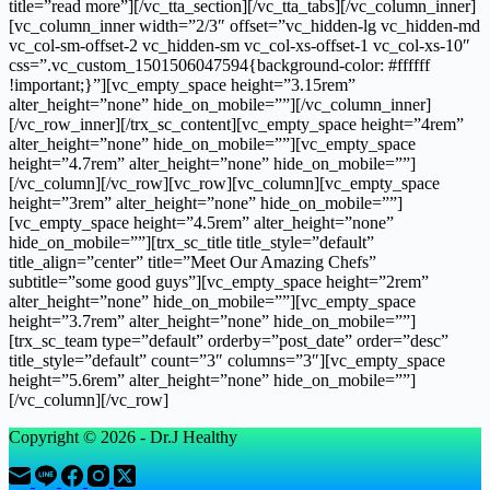
title=”read more”][/vc_tta_section][/vc_tta_tabs][/vc_column_inner]
[vc_column_inner width=”2/3″ offset=”vc_hidden-lg vc_hidden-md
vc_col-sm-offset-2 vc_hidden-sm vc_col-xs-offset-1 vc_col-xs-10″
css=”.vc_custom_1501506047594{background-color: #ffffff
!important;}”][vc_empty_space height=”3.15rem”
alter_height=”none” hide_on_mobile=””][/vc_column_inner]
[/vc_row_inner][/trx_sc_content][vc_empty_space height=”4rem”
alter_height=”none” hide_on_mobile=””][vc_empty_space
height=”4.7rem” alter_height=”none” hide_on_mobile=””]
[/vc_column][/vc_row][vc_row][vc_column][vc_empty_space
height=”3rem” alter_height=”none” hide_on_mobile=””]
[vc_empty_space height=”4.5rem” alter_height=”none”
hide_on_mobile=””][trx_sc_title title_style=”default”
title_align=”center” title=”Meet Our Amazing Chefs”
subtitle=”some good guys”][vc_empty_space height=”2rem”
alter_height=”none” hide_on_mobile=””][vc_empty_space
height=”3.7rem” alter_height=”none” hide_on_mobile=””]
[trx_sc_team type=”default” orderby=”post_date” order=”desc”
title_style=”default” count=”3″ columns=”3″][vc_empty_space
height=”5.6rem” alter_height=”none” hide_on_mobile=””]
[/vc_column][/vc_row]
Copyright © 2026 - Dr.J Healthy